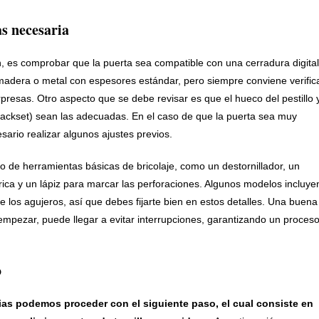
as necesaria
n, es comprobar que la puerta sea compatible con una cerradura digital
madera o metal con espesores estándar, pero siempre conviene verific
rpresas. Otro aspecto que se debe revisar es que el hueco del pestillo 
al (backset) sean las adecuadas. En el caso de que la puerta sea muy
ario realizar algunos ajustes previos.
uso de herramientas básicas de bricolaje, como un destornillador, un
rica y un lápiz para marcar las perforaciones. Algunos modelos incluye
 de los agujeros, así que debes fijarte bien en estos detalles. Una buena
 empezar, puede llegar a evitar interrupciones, garantizando un proces
o
as podemos proceder con el siguiente paso, el cual consiste en