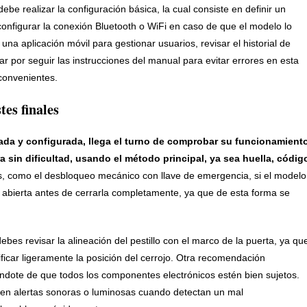
be realizar la configuración básica, la cual consiste en definir un
 configurar la conexión Bluetooth o WiFi en caso de que el modelo lo
una aplicación móvil para gestionar usuarios, revisar el historial de
ar por seguir las instrucciones del manual para evitar errores en esta
nconvenientes.
tes finales
ada y configurada, llega el turno de comprobar su funcionamiento
bra sin dificultad, usando el método principal, ya sea huella, códig
s, como el desbloqueo mecánico con llave de emergencia, si el modelo
ta abierta antes de cerrarla completamente, ya que de esta forma se
debes revisar la alineación del pestillo con el marco de la puerta, ya qu
ificar ligeramente la posición del cerrojo. Otra recomendación
ándote de que todos los componentes electrónicos estén bien sujetos.
n alertas sonoras o luminosas cuando detectan un mal