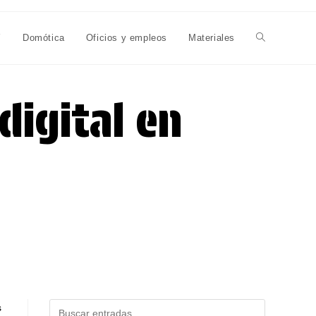
Y
Domótica
Oficios y empleos
Materiales
Alternar
búsqueda
digital en
de
la
web
Buscar
s