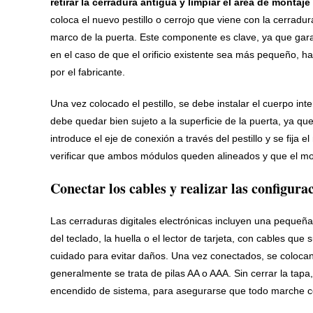
retirar la cerradura antigua y limpiar el área de montaje
coloca el nuevo pestillo o cerrojo que viene con la cerrad
marco de la puerta. Este componente es clave, ya que gara
en el caso de que el orificio existente sea más pequeño, 
por el fabricante.
Una vez colocado el pestillo, se debe instalar el cuerpo inter
debe quedar bien sujeto a la superficie de la puerta, ya que
introduce el eje de conexión a través del pestillo y se fija e
verificar que ambos módulos queden alineados y que el movim
Conectar los cables y realizar las configurac
Las cerraduras digitales electrónicas incluyen una pequeña c
del teclado, la huella o el lector de tarjeta, con cables q
cuidado para evitar daños. Una vez conectados, se colocan
generalmente se trata de pilas AA o AAA. Sin cerrar la ta
encendido de sistema, para asegurarse que todo marche c