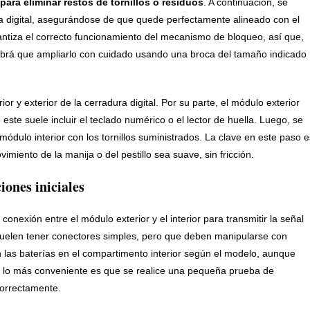
 para eliminar restos de tornillos o residuos
. A continuación, se
ura digital, asegurándose de que quede perfectamente alineado con el
ntiza el correcto funcionamiento del mecanismo de bloqueo, así que,
habrá que ampliarlo con cuidado usando una broca del tamaño indicado
ior y exterior de la cerradura digital. Por su parte, el módulo exterior
 este suele incluir el teclado numérico o el lector de huella. Luego, se
l módulo interior con los tornillos suministrados. La clave en este paso e
iento de la manija o del pestillo sea suave, sin fricción.
iones iniciales
onexión entre el módulo exterior y el interior para transmitir la señal
ue suelen tener conectores simples, pero que deben manipularse con
 las baterías en el compartimento interior según el modelo, aunque
pa, lo más conveniente es que se realice una pequeña prueba de
orrectamente.