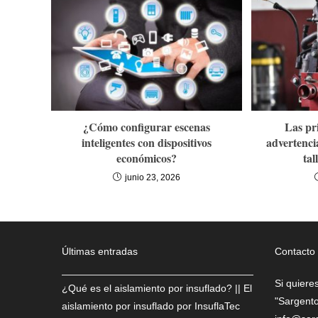
¿Cómo configurar escenas
Las pr
inteligentes con dispositivos
advertenci
económicos?
tal
junio 23, 2026
Últimas entradas
Contacto
Si quiere
¿Qué es el aislamiento por insuflado? || El
"Sargento
aislamiento por insuflado por InsuflaTec