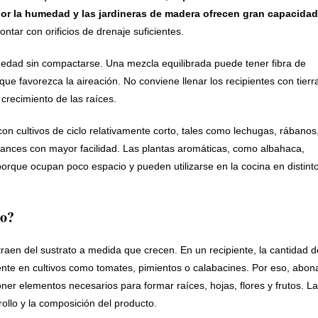
ejor la humedad y las jardineras de madera ofrecen gran capacidad
ontar con orificios de drenaje suficientes.
umedad sin compactarse. Una mezcla equilibrada puede tener fibra de
e favorezca la aireación. No conviene llenar los recipientes con tierr
 crecimiento de las raíces.
n cultivos de ciclo relativamente corto, tales como lechugas, rábanos
vances con mayor facilidad. Las plantas aromáticas, como albahaca,
porque ocupan poco espacio y pueden utilizarse en la cocina en distint
co?
traen del sustrato a medida que crecen. En un recipiente, la cantidad d
ente en cultivos como tomates, pimientos o calabacines. Por eso, abon
poner elementos necesarios para formar raíces, hojas, flores y frutos. La
rollo y la composición del producto.