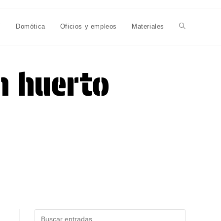
Y
Domótica
Oficios y empleos
Materiales
Alternar
búsqueda
n huerto
de
la
web
Buscar