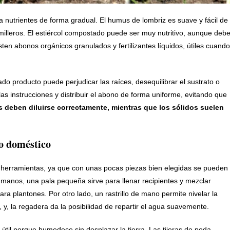
a nutrientes de forma gradual. El humus de lombriz es suave y fácil de
milleros. El estiércol compostado puede ser muy nutritivo, aunque deb
sten abonos orgánicos granulados y fertilizantes líquidos, útiles cuando
do producto puede perjudicar las raíces, desequilibrar el sustrato o
as instrucciones y distribuir el abono de forma uniforme, evitando que
os deben diluirse correctamente, mientras que los sólidos suelen
o doméstico
 herramientas, ya que con unas pocas piezas bien elegidas se pueden
s manos, una pala pequeña sirve para llenar recipientes y mezclar
ara plantones. Por otro lado, un rastrillo de mano permite nivelar la
, y, la regadera da la posibilidad de repartir el agua suavemente.
 útil porque humedece sin desplazar la tierra. Las tijeras de poda