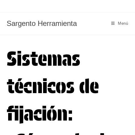
Ir
al
contenido
Sargento Herramienta
Menú
Sistemas
técnicos de
fijación: