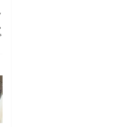
y
o
s