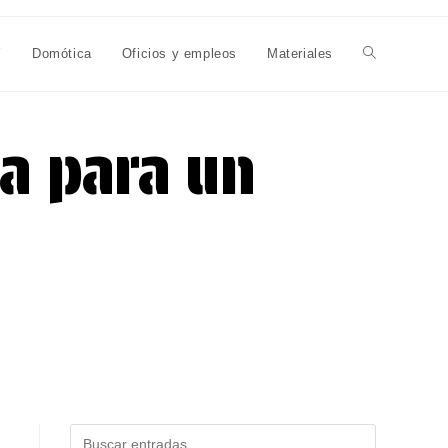
Y
Domótica
Oficios y empleos
Materiales
Alternar
búsqueda
a para un
de
la
web
Buscar