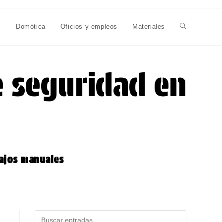
Y
Domótica
Oficios y empleos
Materiales
Alternar
búsqueda
e seguridad en
de
la
bajos manuales
web
Buscar