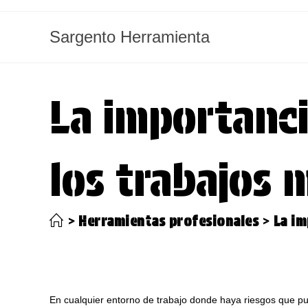
Ir
al
Sargento Herramienta
contenido
La importanci
los trabajos 
>
Herramientas profesionales
>
La im
En cualquier entorno de trabajo donde haya riesgos que pue