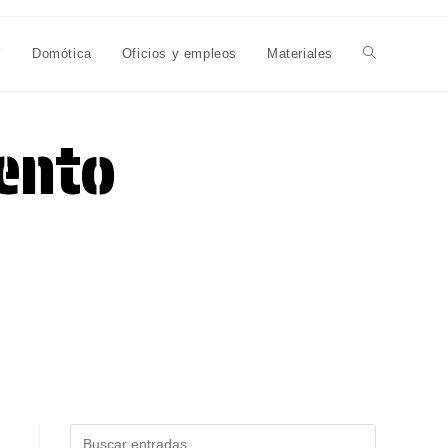
Y
Domótica
Oficios y empleos
Materiales
Alternar
búsqueda
ento
de
la
web
Buscar
.