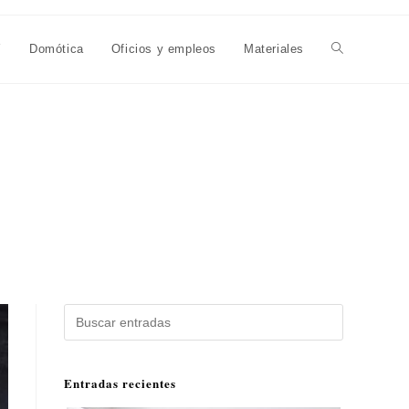
Y
Domótica
Oficios y empleos
Materiales
Alternar
búsqueda
de
la
Buscar
web
Entradas recientes