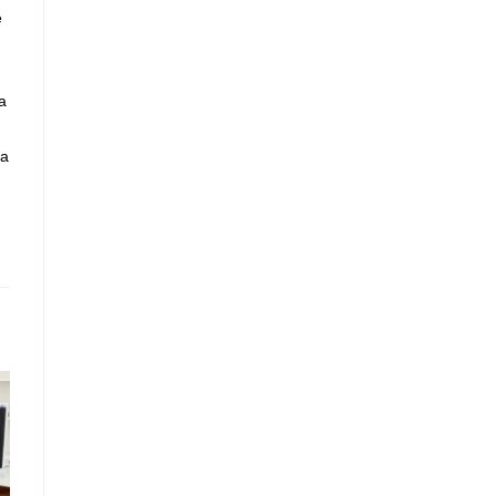
e
a
la