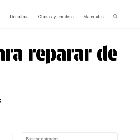
Y
Domótica
Oficios y empleos
Materiales
Alternar
búsqueda
ra reparar de
de
la
s
web
Buscar